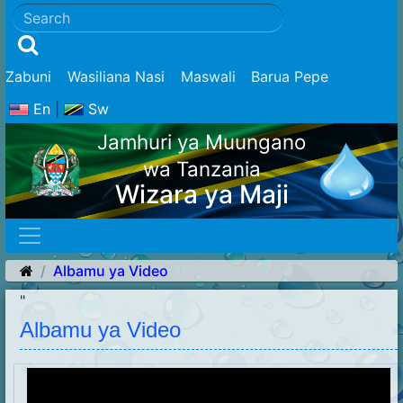
Zabuni
Wasiliana Nasi
Maswali
Barua Pepe
En
|
Sw
Jamhuri ya Muungano
wa Tanzania
Wizara ya Maji
Albamu ya Video
"
Albamu ya Video