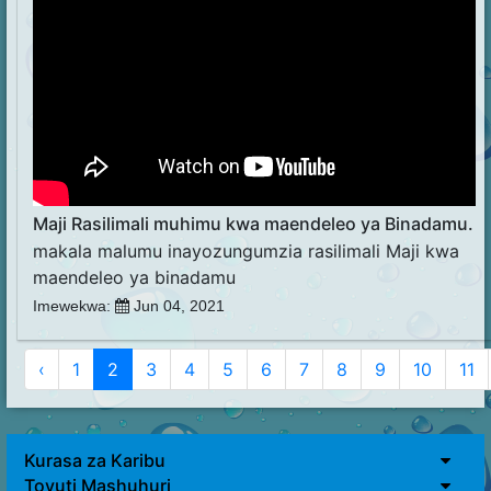
Maji Rasilimali muhimu kwa maendeleo ya Binadamu.
makala malumu inayozungumzia rasilimali Maji kwa
maendeleo ya binadamu
Imewekwa:
Jun 04, 2021
‹
1
2
3
4
5
6
7
8
9
10
11
Kurasa za Karibu
Tovuti Mashuhuri