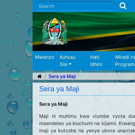
Mwanzo
Kuhusu
Hati
Miradi n
Sisi
Idhini
Program
Sera ya Maji
Sera ya Maji
Sera ya Maji
Maji ni muhimu kwa viumbe vyote duni
maendeleo ya kiuchumi na kijamii. Kiwa
maji ya kutosha na yenye ubora unaotaki