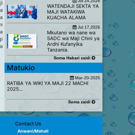
Jul 24,2026
ji
WATENDAJI SEKTA YA
ka
MAJI WATAKIWA
ka
KUACHA ALAMA
ni
Jul 17,2026
wa
​Mkutano wa nane wa
SADC wa Maji Chini ya
gi
Ardhi Kufanyika
ia
Tanzania.
Soma Habari zaidi
Matukio
Mar-20-2025
RATIBA YA WIKI YA MAJI 22 MACHI
2025...
Soma zaidi
Contact Us
Anwani/Mahali