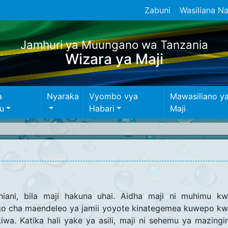
Zabuni
Wasiliana Na
Jamhuri ya Muungano wa Tanzania
Wizara ya Maji
a
Nyaraka
Vyombo vya
Mawasiliano y
u
Habari
Maji
ani, bila maji hakuna uhai. Aidha maji ni muhimu k
ngo cha maendeleo ya jamii yoyote kinategemea kuwepo k
wa. Katika hali yake ya asili, maji ni sehemu ya mazingi