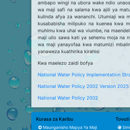
ambapo wingi na ubora wake ndio unaosai
wa maji safi na salama kwa ajili ya ma
kulinda afya za wananchi. Utumiaji wa 
kusababisha milipuko na kuenea kwa m
muhimu kwa uhai wa viumbe, na maendel
maji ulio sawa kati ya sehemu moja na n
wa maji yanayofaa kwa matumizi mbalimb
yanaweza kuathirika kirahisi
Kwa maelezo zaidi bofya
National Water Policy Implementation St
National Water Policy 2002 Version 2025
National Water Policy 2002
Kurasa za Karibu
Tovut
Maunganisho Mapya Ya Maji
Simi