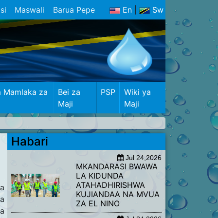
si
Maswali
Barua Pepe
En
|
Sw
a Mamlaka za
Bei za
PSP
Wiki ya
Maji
Maji
Habari
Jul 24,2026
​MKANDARASI BWAWA
LA KIDUNDA
ATAHADHIRISHWA
wa
KUJIANDAA NA MVUA
wa
ZA EL NINO
ra