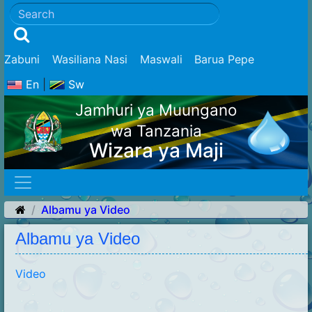
Zabuni
Wasiliana Nasi
Maswali
Barua Pepe
En
|
Sw
Jamhuri ya Muungano
wa Tanzania
Wizara ya Maji
Albamu ya Video
Albamu ya Video
Video