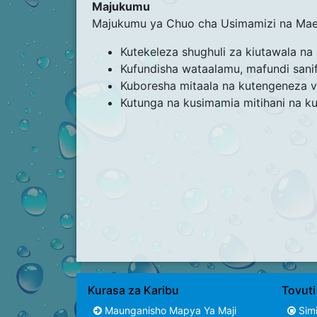
Majukumu
Majukumu ya Chuo cha Usimamizi na Maen
Kutekeleza shughuli za kiutawala na 
Kufundisha wataalamu, mafundi sanif
Kuboresha mitaala na kutengeneza vi
Kutunga na kusimamia mitihani na kuh
Kurasa za Karibu
Tovut
Maunganisho Mapya Ya Maji
Simi