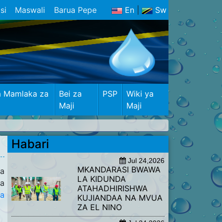
si
Maswali
Barua Pepe
En
|
Sw
a Mamlaka za
Bei za
PSP
Wiki ya
Maji
Maji
Habari
Jul 24,2026
​MKANDARASI BWAWA
ka
LA KIDUNDA
ya
ATAHADHIRISHWA
ya
KUJIANDAA NA MVUA
ZA EL NINO