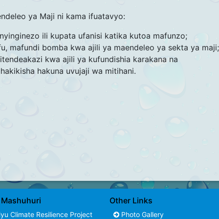
deleo ya Maji ni kama ifuatavyo:
nyinginezo ili kupata ufanisi katika kutoa mafunzo;
u, mafundi bomba kwa ajili ya maendeleo ya sekta ya maji;
tendeakazi kwa ajili ya kufundishia karakana na
akikisha hakuna uvujaji wa mitihani.
i Mashuhuri
Other Links
yu Climate Resilience Project
Photo Gallery