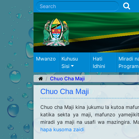
Mwanzo
Kuhusu
Hati
Miradi n
Sisi
Idhini
Program
Chuo Cha Maji
Chuo Cha Maji
Chuo cha Maji kina jukumu la kutoa maf
katika sekta ya maji, mafunzo yamejiki
miradi ya maji na usafi wa mazingira.
hapa kusoma zaidi