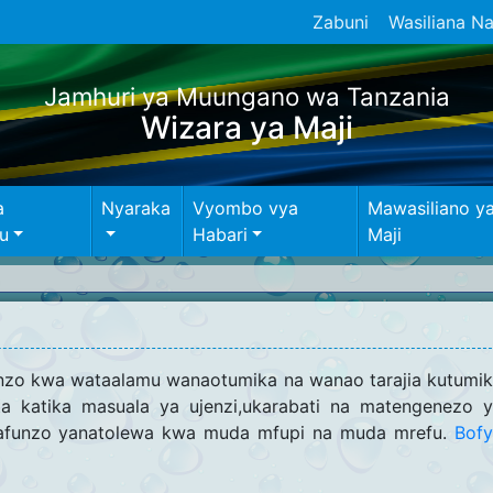
Zabuni
Wasiliana Na
Jamhuri ya Muungano wa Tanzania
Wizara ya Maji
a
Nyaraka
Vyombo vya
Mawasiliano y
u
Habari
Maji
unzo kwa wataalamu wanaotumika na wanao tarajia kutumi
ta katika masuala ya ujenzi,ukarabati na matengenezo 
 Mafunzo yanatolewa kwa muda mfupi na muda mrefu.
Bof