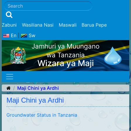
Zabuni
Wasiliana Nasi
Maswali
Barua Pepe
En
|
Sw
Jamhuri ya Muungano
wa Tanzania
Wizara ya Maji
Maji Chini ya Ardhi
Maji Chini ya Ardhi
Groundwater Status in Tanzania