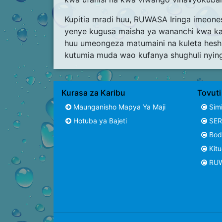
Kupitia mradi huu, RUWASA Iringa imeone
yenye kugusa maisha ya wananchi kwa kari
huu umeongeza matumaini na kuleta hes
kutumia muda wao kufanya shughuli nying
Kurasa za Karibu
Tovut
Maunganisho Mapya Ya Maji
Simi
Hotuba ya Bajeti
SER
Bodi
Kitu
RU