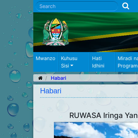
Mwanzo
Kuhusu
Hati
Miradi n
Sisi
Idhini
Program
Habari
Habari
RUWASA Iringa Yang