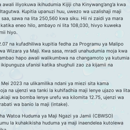
awali iliyokuwa ikihudumia Kijiji cha Kinywang’ang’a kwa
 Itagutwa. Kupitia upanuzi huu, uwezo wa uzalishaji maji
saa, sawa na lita 250,560 kwa siku. Hii ni zaidi ya mara
u katika eneo hilo, ambayo ni lita 108,030, hivyo kuweka
ii hiyo.
2.07 na kufadhiliwa kupitia fedha za Programu ya Malipo
 wa Wizara ya Maji. Kwa sasa, mradi unahudumia moja kwa
a, ambao hapo awali walikumbwa na changamoto ya kutumia
ikipunguza ufanisi katika shughuli zao za kijamii na
 Mei 2023 na ulikamilika ndani ya miezi sita kama
ja na ujenzi wa tanki la kuhifadhia maji lenye ujazo wa lita
fukiaji wa bomba lenye urefu wa kilomita 12.75, ujenzi wa
abati wa banio la maji (intake).
cha Watoa Huduma ya Maji Ngazi ya Jamii (CBWSO)
umu la kuhakikisha huduma ya maji inaendelea kutolewa
ika.