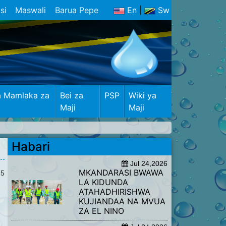
si
Maswali
Barua Pepe
En
|
Sw
a Mamlaka za
Bei za
PSP
Wiki ya
Maji
Maji
Habari
Jul 24,2026
​MKANDARASI BWAWA
25
LA KIDUNDA
ATAHADHIRISHWA
KUJIANDAA NA MVUA
ZA EL NINO