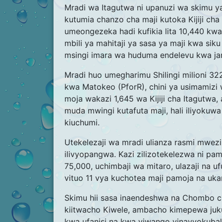
Mradi wa Itagutwa ni upanuzi wa skimu ya 
kutumia chanzo cha maji kutoka Kijiji cha
umeongezeka hadi kufikia lita 10,440 kwa 
mbili ya mahitaji ya sasa ya maji kwa sik
msingi imara wa huduma endelevu kwa jam
Mradi huo umegharimu Shilingi milioni 32
kwa Matokeo (PforR), chini ya usimamizi
moja wakazi 1,645 wa Kijiji cha Itagutw
muda mwingi kutafuta maji, hali iliyokuwa 
kiuchumi.
Utekelezaji wa mradi ulianza rasmi mwezi
ilivyopangwa. Kazi zilizotekelezwa ni pamo
75,000, uchimbaji wa mitaro, ulazaji na u
vituo 11 vya kuchotea maji pamoja na ukar
Skimu hii sasa inaendeshwa na Chombo 
kiitwacho Kiwele, ambacho kimepewa juk
kwa ufanisi na kwa viwango vinavyokubal