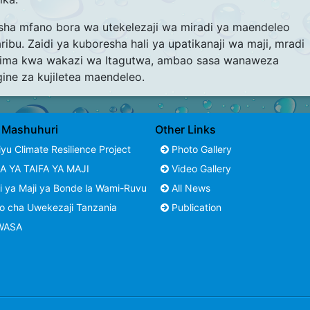
sha mfano bora wa utekelezaji wa miradi ya maendeleo
bu. Zaidi ya kuboresha hali ya upatikanaji wa maji, mradi
hima kwa wakazi wa Itagutwa, ambao sasa wanaweza
ine za kujiletea maendeleo.
i Mashuhuri
Other Links
yu Climate Resilience Project
Photo Gallery
A YA TAIFA YA MAJI
Video Gallery
 ya Maji ya Bonde la Wami-Ruvu
All News
o cha Uwekezaji Tanzania
Publication
WASA