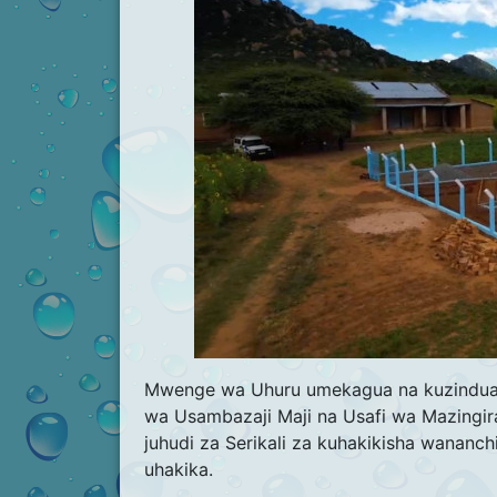
Mwenge wa Uhuru umekagua na kuzindua r
wa Usambazaji Maji na Usafi wa Mazingira
juhudi za Serikali za kuhakikisha wananch
uhakika.