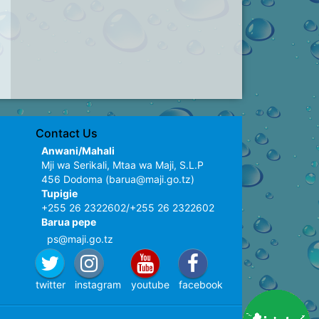
Contact Us
Anwani/Mahali
Mji wa Serikali, Mtaa wa Maji, S.L.P
456 Dodoma (barua@maji.go.tz)
Tupigie
+255 26 2322602/+255 26 2322602
Barua pepe
ps@maji.go.tz
twitter
instagram
youtube
facebook