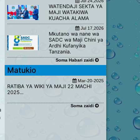
Jul 24,2026
WATENDAJI SEKTA YA
MAJI WATAKIWA
KUACHA ALAMA
Jul 17,2026
​Mkutano wa nane wa
SADC wa Maji Chini ya
Ardhi Kufanyika
Tanzania.
Soma Habari zaidi
Matukio
Mar-20-2025
RATIBA YA WIKI YA MAJI 22 MACHI
2025...
Soma zaidi
a
a