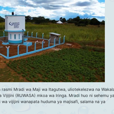
asmi Mradi wa Maji wa Itagutwa, uliotekelezwa na Wakal
 Vijijini (RUWASA) mkoa wa Iringa. Mradi huo ni sehemu y
i wa vijijini wanapata huduma ya majisafi, salama na ya