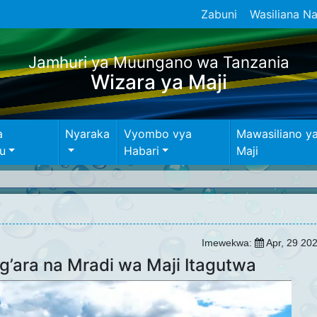
Zabuni
Wasiliana Na
Jamhuri ya Muungano wa Tanzania
Wizara ya Maji
a
Nyaraka
Vyombo vya
Mawasiliano y
u
Habari
Maji
Imewekwa:
Apr, 29 20
’ara na Mradi wa Maji Itagutwa