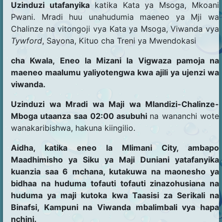
Uzinduzi utafanyika
katika Kata ya Msoga, Mkoani
Pwani. Mradi huu unahudumia maeneo ya Mji wa
Chalinze na vitongoji vya Kata ya Msoga, Viwanda vya
Tywford
, Sayona, Kituo cha Treni ya Mwendokasi
cha Kwala, Eneo la Mizani la Vigwaza pamoja na
maeneo maalumu yaliyotengwa kwa ajili ya ujenzi wa
viwanda.
Uzinduzi wa Mradi wa Maji wa Mlandizi-Chalinze-
Mboga utaanza saa
02:00 asubuhi
na wananchi wote
wanakaribishwa, hakuna kiingilio.
Aidha, katika eneo la Mlimani City, ambapo
Maadhimisho ya Siku ya Maji Duniani yatafanyika
kuanzia saa 6 mchana, kutakuwa na maonesho ya
bidhaa na huduma tofauti tofauti zinazohusiana na
huduma ya maji kutoka kwa Taasisi za Serikali na
Binafsi, Kampuni na Viwanda mbalimbali vya hapa
nchini.