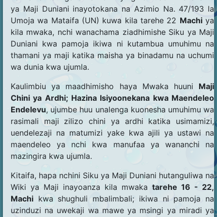
ya Maji Duniani inayotokana na Azimio Na. 47/193 la
Umoja wa Mataifa (UN) kuwa kila tarehe 22
Machi
ya
kila mwaka, nchi wanachama ziadhimishe Siku ya Maji
Duniani kwa pamoja ikiwa ni kutambua umuhimu na
thamani ya maji katika maisha ya binadamu na uchumi
wa dunia kwa ujumla.
Kaulimbiu ya maadhimisho haya Mwaka huuni
Maji
Chini ya Ardhi; Hazina Isiyoonekana kwa Maendeleo
Endelevu
, ujumbe huu unalenga kuonesha umuhimu wa
rasimali maji zilizo chini ya ardhi katika usimamizi,
uendelezaji na matumizi yake kwa ajili ya ustawi na
maendeleo ya nchi kwa manufaa ya wananchi na
mazingira kwa ujumla.
Kitaifa, hapa nchini Siku ya Maji Duniani hutanguliwa na
Wiki ya Maji inayoanza kila mwaka
tarehe 16 - 22,
Machi
kwa shughuli mbalimbali; ikiwa ni pamoja na
uzinduzi na uwekaji wa mawe ya msingi ya miradi ya