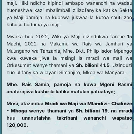
maji. Hiki ndicho kipindi ambapo wananchi na wadau
huoneshwa kazi mbalimbali zilizofanyika katika Sekta
ya Maji pamoja na kupewa jukwaa la kutoa sauti zao
kuhusu huduma ya maji.
Mwaka huu 2022, Wiki ya Maji ilizinduliwa tarehe 15
Machi, 2022 na Makamu wa Rais wa Jamhuri ya
Muungano wa Tanzania, Mhe. Dkt. Philip Isdor Mpango
kwa kuweka jiwe la msingi la mradi wa maji wa
Orkesumet wenye thamani ya
Sh. bilioni 41.5
. Uzinduzi
huo ulifanyika wilayani Simanjiro, Mkoa wa Manyara.
Mhe. Rais Samia, pamoja na kuwa Mgeni Rasmi
anatarajiwa kushiriki katika matukio yafuatayo;
Mosi, atazindua
Mradi wa Maji wa Mlandizi- Chalinze
- Mboga
wenye thamani ya
Sh. bilioni 19,
na mradi
huu unanufaisha takribani wananchi wapatao
120,000.