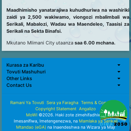
Maadhimisho yanatarajiwa kuhudhuriwa na washiriki
zaidi ya 2,500 wakiwamo, viongozi mbalimbali wa
Serikali, Mabalozi, Wadau wa Maendeleo, Taasisi za
Serikali na Sekta Binafsi.
Mkutano Mlimani City
utaanza
saa 6.00 mchana.
Kurasa za Karibu
Tovuti Mashuhuri
Other Links
Contact Us
Ramani Ya Tovuti
Sera ya Faragha
Terms & Conditions
Copyright Statement
Angalizo
MoWI
©
2026. Haki zote zimehifadhiwa.
Imesanifiwa, Imetengenezwa, na
Mamlaka ya Serikali
Mtandao (eGA)
na Inaendeshwa na Wizara ya Maji