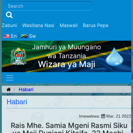
Zabuni
Wasiliana Nasi
Maswali
Barua Pepe
En
|
Sw
Jamhuri ya Muungano
wa Tanzania
Wizara ya Maji
Habari
Habari
Imewekwa:
Mar, 21 2022
Rais Mhe. Samia Mgeni Rasmi Siku