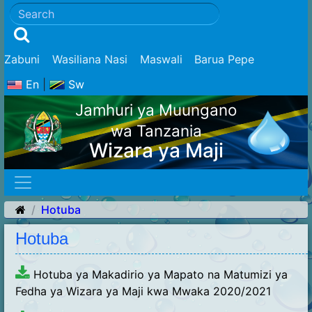
Zabuni
Wasiliana Nasi
Maswali
Barua Pepe
En
|
Sw
Jamhuri ya Muungano
wa Tanzania
Wizara ya Maji
Hotuba
Hotuba
Hotuba ya Makadirio ya Mapato na Matumizi ya
Fedha ya Wizara ya Maji kwa Mwaka 2020/2021