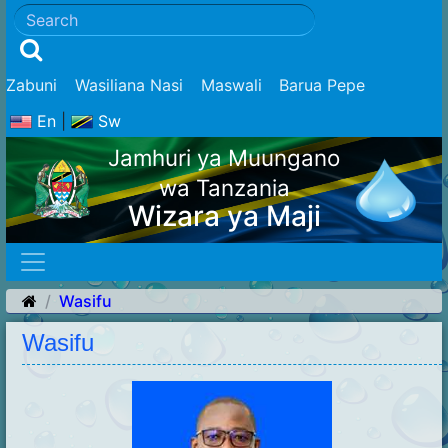
Zabuni
Wasiliana Nasi
Maswali
Barua Pepe
En
|
Sw
Jamhuri ya Muungano
wa Tanzania
Wizara ya Maji
Wasifu
Wasifu