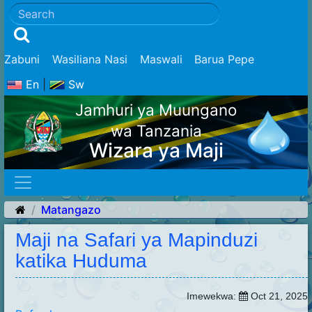
Zabuni
Wasiliana Nasi
Maswali
Barua Pepe
En
|
Sw
Jamhuri ya Muungano
wa Tanzania
Wizara ya Maji
Matangazo
Maji na Safari ya Mapinduzi
katika Huduma
Imewekwa:
Oct 21, 2025